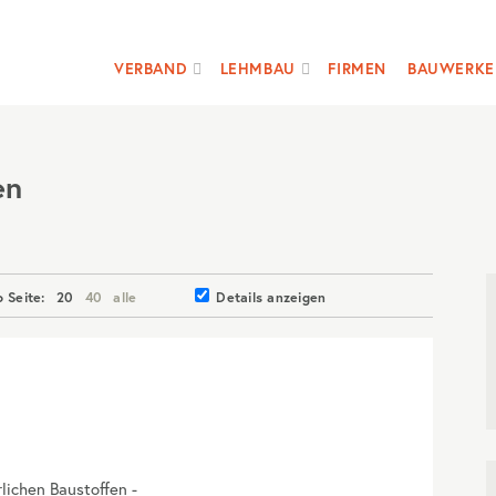
VERBAND
LEHMBAU
FIRMEN
BAUWERKE
en
o Seite:
20
40
alle
Details anzeigen
rlichen Baustoffen -