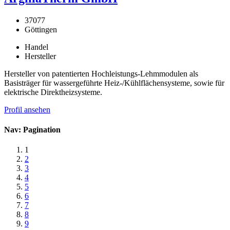
37077
Göttingen
Handel
Hersteller
Hersteller von patentierten Hochleistungs-Lehmmodulen als
Basisträger für wassergeführte Heiz-/Kühlflächensysteme, sowie für
elektrische Direktheizsysteme.
Profil ansehen
Nav: Pagination
1
2
3
4
5
6
7
8
9