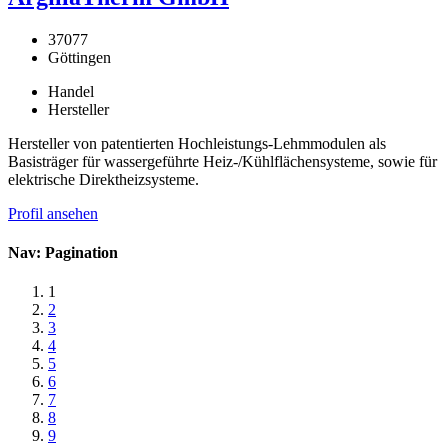
37077
Göttingen
Handel
Hersteller
Hersteller von patentierten Hochleistungs-Lehmmodulen als
Basisträger für wassergeführte Heiz-/Kühlflächensysteme, sowie für
elektrische Direktheizsysteme.
Profil ansehen
Nav: Pagination
1
2
3
4
5
6
7
8
9