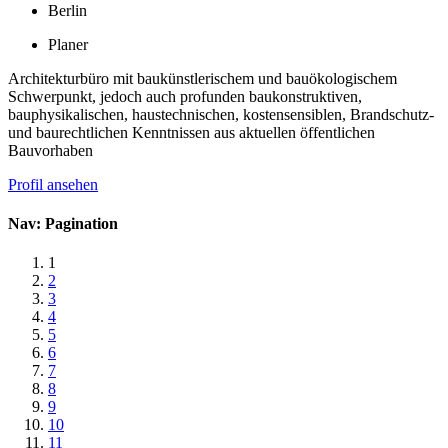
Berlin
Planer
Architekturbüro mit baukünstlerischem und bauökologischem
Schwerpunkt, jedoch auch profunden baukonstruktiven,
bauphysikalischen, haustechnischen, kostensensiblen, Brandschutz-
und baurechtlichen Kenntnissen aus aktuellen öffentlichen
Bauvorhaben
Profil ansehen
Nav: Pagination
1
2
3
4
5
6
7
8
9
10
11