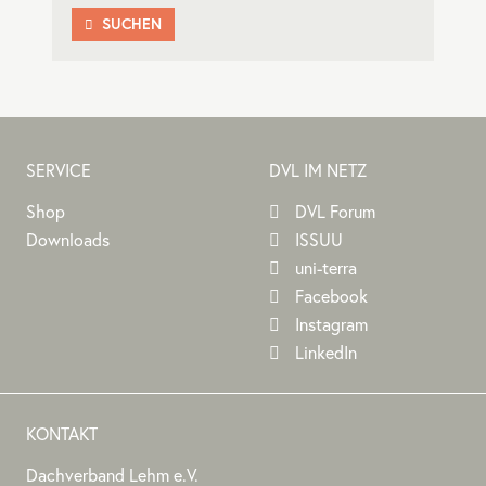
SUCHEN

SERVICE
DVL IM NETZ
Shop
DVL Forum
Downloads
ISSUU
uni-terra
Facebook
Instagram
LinkedIn
KONTAKT
Dachverband Lehm e.V.
DACHVERBAND