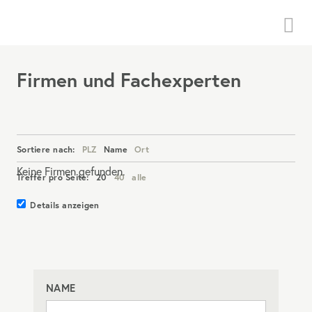
Menü
Firmen und Fachexperten
Sortiere nach:
PLZ
Name
Ort
Keine Firmen gefunden.
Treffer pro Seite:
20
40
alle
Details anzeigen
NAME