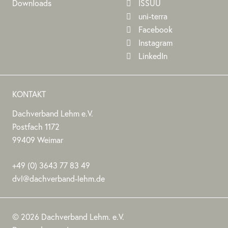
Downloads
ISSUU
uni-terra
Facebook
Instagram
LinkedIn
KONTAKT
Dachverband Lehm e.V.
DACHVERBAND
Stephan
Stephan
Dachverband
Postfach 1172
LEHM
Jörchel
Jörchel
Lehm
99409
Weimar
E.V.
e.V.
Germany
Als
+49
(0)
3643 77 83 49
Bundesverband
dvl@dachverband-lehm.de
zur
www.dachverband-
Förderung
lehm.de
© 2026 Dachverband Lehm. e.V.
des