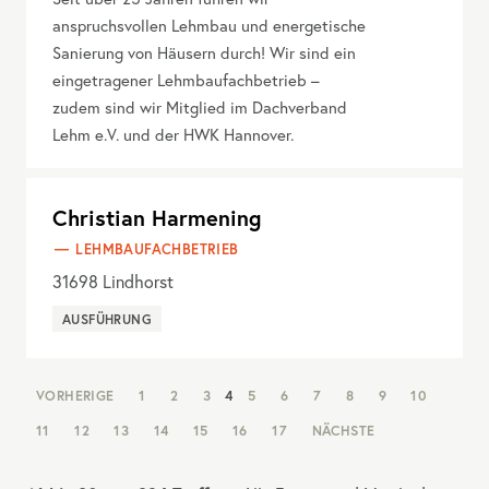
anspruchsvollen Lehmbau und energetische
Sanierung von Häusern durch! Wir sind ein
eingetragener Lehmbaufachbetrieb –
zudem sind wir Mitglied im Dachverband
Lehm e.V. und der HWK Hannover.
Christian Harmening
LEHMBAUFACHBETRIEB
31698
Lindhorst
AUSFÜHRUNG
NAV:
VORHERIGE
1
2
3
4
5
6
7
8
9
10
PAGINATION
11
12
13
14
15
16
17
NÄCHSTE