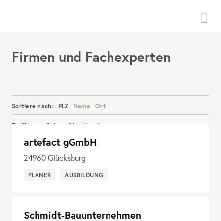
Menü
Firmen und Fachexperten
Sortiere nach:
PLZ
Name
Ort
Treffer pro Seite:
20
40
alle
artefact gGmbH
Details anzeigen
24960
Glücksburg
PLANER
AUSBILDUNG
Schmidt-Bauunternehmen