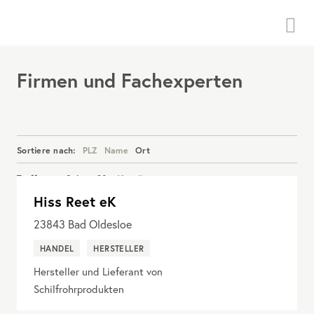
Menü
Firmen und Fachexperten
Sortiere nach:
PLZ
Name
Ort
Treffer pro Seite:
20
40
alle
Hiss Reet eK
Details anzeigen
23843
Bad Oldesloe
HANDEL
HERSTELLER
Hersteller und Lieferant von
Schilfrohrprodukten