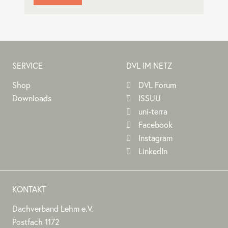
SERVICE
DVL IM NETZ
Shop
DVL Forum
Downloads
ISSUU
uni-terra
Facebook
Instagram
LinkedIn
KONTAKT
Dachverband Lehm e.V.
DACHVERBAND
Stephan
Stephan
Dachverband
Postfach 1172
LEHM