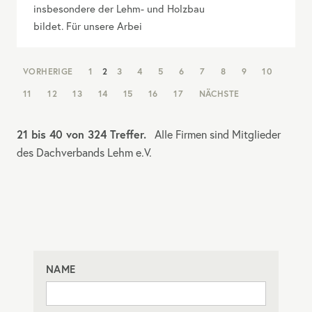
insbesondere der Lehm- und Holzbau
bildet. Für unsere Arbei
NAV:
VORHERIGE
1
2
3
4
5
6
7
8
9
10
PAGINATION
11
12
13
14
15
16
17
NÄCHSTE
21 bis 40 von 324 Treffer.
Alle Firmen sind Mitglieder
des Dachverbands Lehm e.V.
NAME