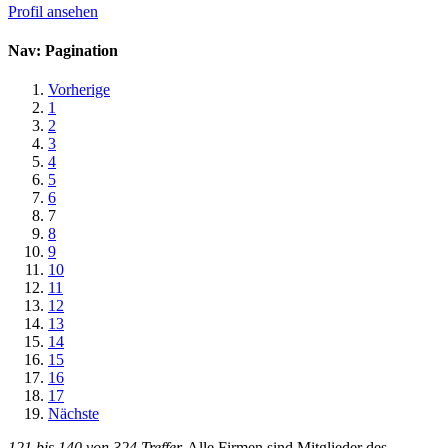
Profil ansehen
Nav: Pagination
Vorherige
1
2
3
4
5
6
7
8
9
10
11
12
13
14
15
16
17
Nächste
121 bis 140 von 324 Treffer.
Alle Firmen sind Mitglieder des