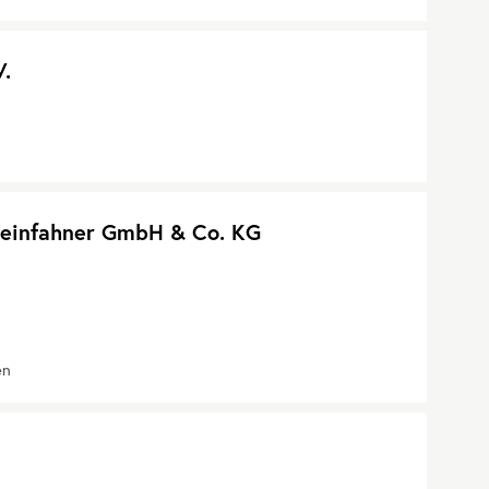
V.
infahner GmbH & Co. KG
en