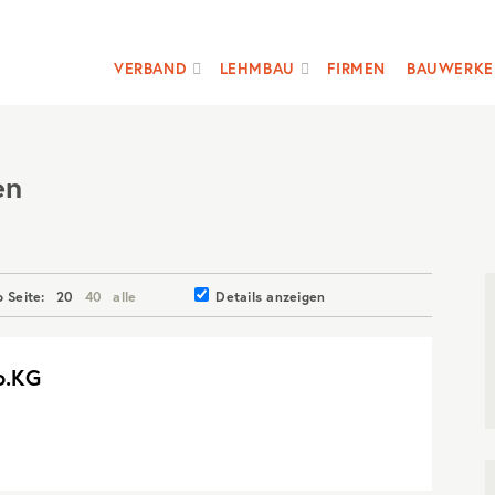
VERBAND
LEHMBAU
FIRMEN
BAUWERKE
en
o Seite:
20
40
alle
Details anzeigen
o.KG