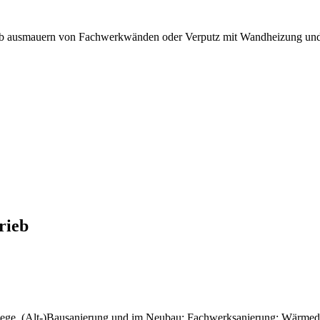
Ob ausmauern von Fachwerkwänden oder Verputz mit Wandheizung und 
rieb
ege, (Alt-)Bausanierung und im Neubau; Fachwerksanierung; Wärmed