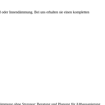
oder Innendämmung. Bei uns erhalten sie einen kompletten
ämmung ohne Styropor; Beratung und Planung für Altbausanierung,