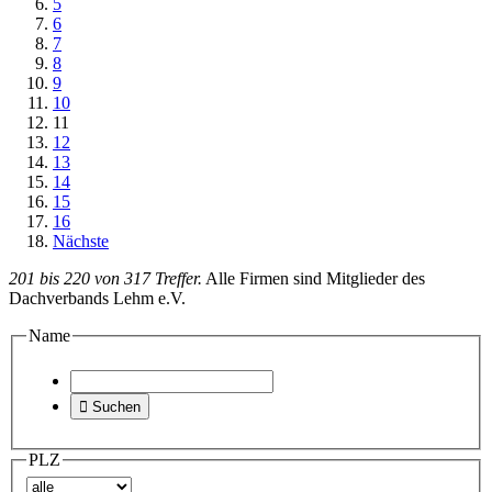
5
6
7
8
9
10
11
12
13
14
15
16
Nächste
201 bis 220 von 317 Treffer.
Alle Firmen sind Mitglieder des
Dachverbands Lehm e.V.
Name

Suchen
PLZ