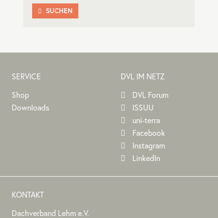
SUCHEN

SERVICE
DVL IM NETZ
Shop
DVL Forum
Downloads
ISSUU
uni-terra
Facebook
Instagram
LinkedIn
KONTAKT
Dachverband Lehm e.V.
DACHVERBAND