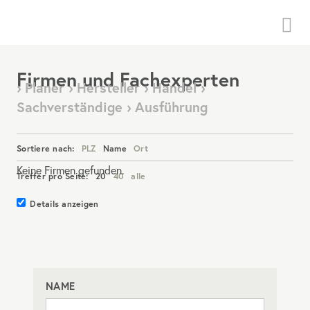
Menü
Firmen und Fachexperten
› Planer › Hersteller › Handel ›
Sachverständige › Ausführung
Sortiere nach:
PLZ
Name
Ort
Keine Firmen gefunden.
Treffer pro Seite:
20
40
alle
Details anzeigen
NAME