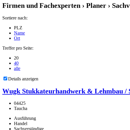
Firmen und Fachexperten
› Planer › Sachv
Sortiere nach:
PLZ
Name
Ort
Treffer pro Seite:
20
40
alle
Details anzeigen
Wugk Stukkateurhandwerk & Lehmbau / St
04425
Taucha
Ausführung
Handel
Sachverständige