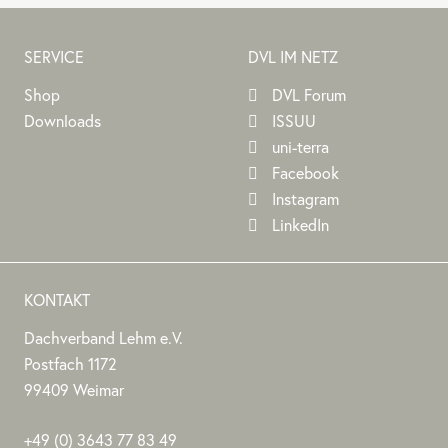
SERVICE
DVL IM NETZ
Shop
DVL Forum
Downloads
ISSUU
uni-terra
Facebook
Instagram
LinkedIn
KONTAKT
Dachverband Lehm e.V.
DACHVERBAND
Stephan
Stephan
Dachverband
Postfach 1172
LEHM
Jörchel
Jörchel
Lehm
99409
Weimar
E.V.
e.V.
Germany
Als
+49
(0)
3643 77 83 49