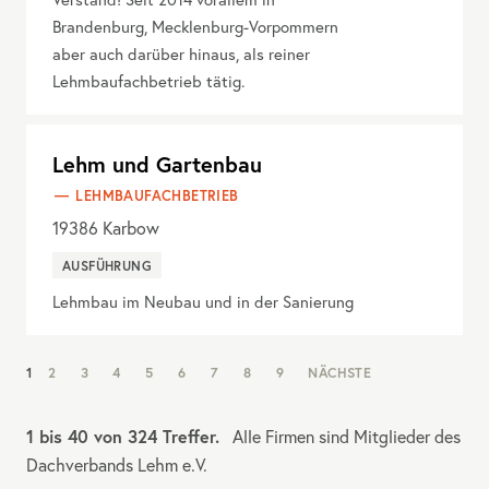
Brandenburg, Mecklenburg-Vorpommern
aber auch darüber hinaus, als reiner
Lehmbaufachbetrieb tätig.
Lehm und Gartenbau
LEHMBAUFACHBETRIEB
19386
Karbow
AUSFÜHRUNG
Lehmbau im Neubau und in der Sanierung
NAV:
1
2
3
4
5
6
7
8
9
NÄCHSTE
PAGINATION
1 bis 40 von 324 Treffer.
Alle Firmen sind Mitglieder des
Dachverbands Lehm e.V.