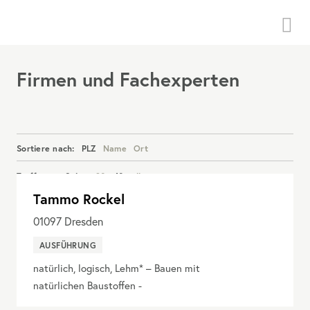
Menü
Firmen und Fachexperten
Sortiere nach:
PLZ
Name
Ort
Treffer pro Seite:
20
40
alle
Tammo Rockel
Details anzeigen
01097
Dresden
AUSFÜHRUNG
natürlich, logisch, Lehm* – Bauen mit
natürlichen Baustoffen -