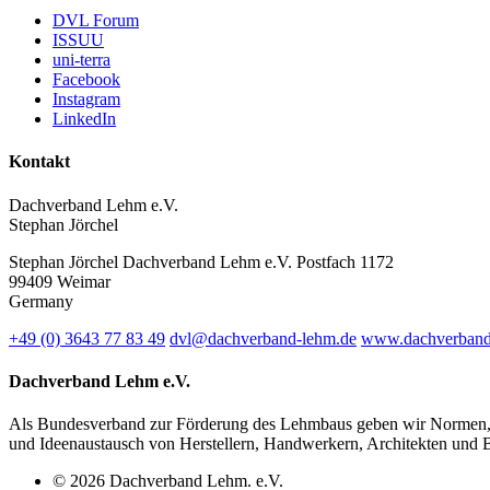
DVL Forum
ISSUU
uni-terra
Facebook
Instagram
LinkedIn
Kontakt
Dachverband Lehm e.V.
Stephan Jörchel
Stephan Jörchel
Dachverband Lehm e.V.
Postfach 1172
99409
Weimar
Germany
+49
(0)
3643 77 83 49
dvl@dachverband-lehm.de
www.dachverband
Dachverband Lehm e.V.
Als Bundesverband zur Förderung des Lehmbaus geben wir Normen, Rich
und Ideenaustausch von Herstellern, Handwerkern, Architekten und B
© 2026 Dachverband Lehm. e.V.