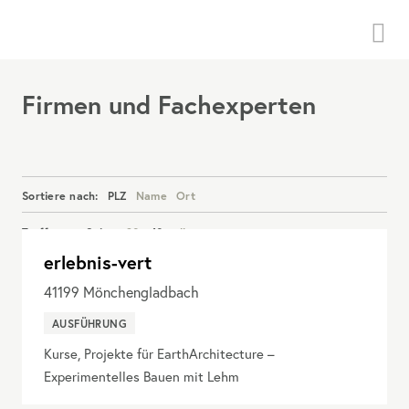
Menü
Firmen und Fachexperten
Sortiere nach:
PLZ
Name
Ort
Treffer pro Seite:
20
40
alle
erlebnis-vert
Details anzeigen
41199
Mönchengladbach
AUSFÜHRUNG
Kurse, Projekte für EarthArchitecture –
Experimentelles Bauen mit Lehm