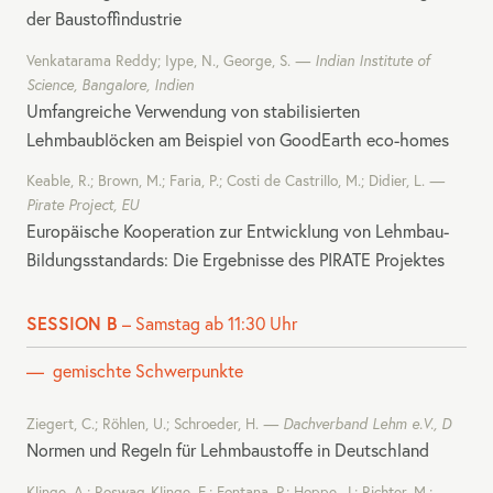
der Baustoffindustrie
Venkatarama Reddy; Iype, N., George, S.
Indian Institute of
Science, Bangalore, Indien
Umfangreiche Verwendung von stabilisierten
Lehmbaublöcken am Beispiel von GoodEarth eco-homes
Keable, R.; Brown, M.; Faria, P.; Costi de Castrillo, M.; Didier, L.
Pirate Project, EU
Europäische Kooperation zur Entwicklung von Lehmbau-
Bildungsstandards: Die Ergebnisse des
PIRATE
Projektes
SESSION B
– Samstag ab 11:30 Uhr
gemischte Schwerpunkte
Ziegert, C.; Röhlen, U.; Schroeder, H.
Dachverband Lehm e.V., D
Normen und Regeln für Lehmbaustoffe in Deutschland
Klinge, A.; Roswag-Klinge, E.; Fontana, P.; Hoppe, J.; Richter, M.;