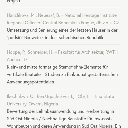
Projekt
Hanzlíková, M.; Nebesař, B. – National Heritage Institute,
Regional Office of Central Bohemia in Prague, db v.o.s. CZ
Umsetzung und Sanierung eines der letzten Häuser in der
“podsíň” Bauweise, in der Tschechischen Republik
Hoppe, P.; Schneider, H. – Fakultät für Architektur,
RWTH
Aachen, D
Klein- und mittelformatige Stampflehm-Elemente für
vertikale Bauteile – Studien zu funktional-gestalterischen
Anwendungspotentialen
Ikechukwu, O.; Ben Ugochukwu, I., I Obi, L. – Imo State
University, Owerri, Nigeria
Bewertung der Lehmbauanwendung und -verbreitung in
Süd Ost Nigeria / Nachhaltige Baustoffe für low-cost-
Wohnbauten und deren Anwendung in Süd Ost Nigeria: Ein