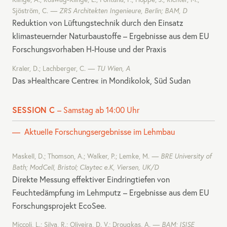
Sjöström, C.
ZRS
Architekten Ingenieure, Berlin;
BAM
, D
Reduktion von Lüftungstechnik durch den Einsatz
klimasteuernder Naturbaustoffe – Ergebnisse aus dem EU
Forschungsvorhaben H-House und der Praxis
Kraler, D.; Lachberger, C.
TU Wien, A
Das »Healthcare Centre« in Mondikolok, Süd Sudan
SESSION C
– Samstag ab 14:00 Uhr
Aktuelle Forschungsergebnisse im Lehmbau
Maskell, D.; Thomson, A.; Walker, P.; Lemke, M.
BRE
University of
Bath; ModCell, Bristol; Claytec e.K, Viersen, UK/D
Direkte Messung effektiver Eindringtiefen von
Feuchtedämpfung im Lehmputz – Ergebnisse aus dem EU
Forschungsprojekt EcoSee.
Miccoli, L.; Silva, R.; Oliveira, D. V.; Drougkas, A.
BAM
;
ISISE