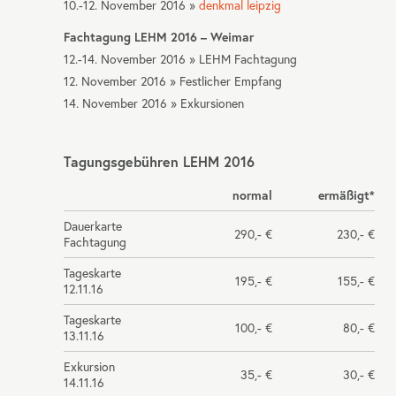
10.-12. November 2016 »
denkmal leipzig
Fachtagung
LEHM
2016 – Weimar
12.-14. November 2016 »
LEHM
Fachtagung
12. November 2016 » Festlicher Empfang
14. November 2016 » Exkursionen
Tagungsgebühren
LEHM
2016
normal
ermäßigt*
Dauerkarte
290,- €
230,- €
Fachtagung
Tageskarte
195,- €
155,- €
12.11.16
Tageskarte
100,- €
80,- €
13.11.16
Exkursion
35,- €
30,- €
14.11.16