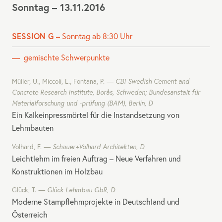
Sonntag – 13.11.2016
SESSION G
– Sonntag ab 8:30 Uhr
gemischte Schwerpunkte
Müller, U., Miccoli, L., Fontana, P.
CBI
Swedish Cement and
Concrete Research Institute, Borås, Schweden; Bundesanstalt für
Materialforschung und -prüfung (
BAM
), Berlin, D
Ein Kalkeinpressmörtel für die Instandsetzung von
Lehmbauten
Volhard, F.
Schauer+Volhard Architekten, D
Leichtlehm im freien Auftrag – Neue Verfahren und
Konstruktionen im Holzbau
Glück, T.
Glück Lehmbau GbR, D
Moderne Stampflehmprojekte in Deutschland und
Österreich